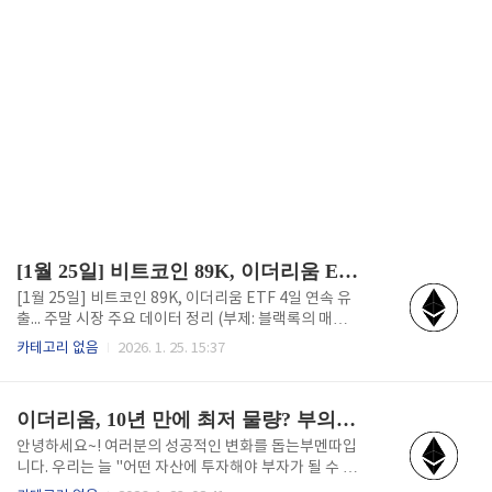
[1월 25일] 비트코인 89K, 이더리움 ETF 4일 연속 유출... 주말 시장 주요 데이터 정리
[1월 25일] 비트코인 89K, 이더리움 ETF 4일 연속 유
출... 주말 시장 주요 데이터 정리 (부제: 블랙록의 매도
세와 고래 지갑 이동이 보여주는 현재 시장의 흐름) 20
카테고리 없음
2026. 1. 25. 15:37
26년 1월 25일 일요일, 암호화폐 시장 브리핑입니다.
주말 동안 비트코인은 $90,000 선을 반납하고 $89,00
0 대에서 횡보하고 있으며, 이더리움은 현물 ETF 자금
이더리움, 10년 만에 최저 물량? 부의 기회는 '공급 부족'에서 옵니다.
유출 소식과 함께 약세를 보이고 있습니다. 투자 판단에
참고하실 수 있도록, 현재 시장에서 가장 주목해야 할 3
안녕하세요~! 여러분의 성공적인 변화를 돕는부멘따입
가지 핵심 데이터를 정리해 드립니다. 1. 시장 데이터:
니다. 우리는 늘 "어떤 자산에 투자해야 부자가 될 수 있
이더리움(ETH) 현물 ETF 자금 흐름 가장 눈에 띄는 데
을까?"를 고민합니다. 하지만 진짜 부자들은 '가격'이