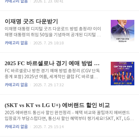
카테고리 없음
2026. 1. 23. 08:41
이터는 미국 현물 ETF의 자금 유출세입니다. 연속 유
아닌 '수량'의 흐름을 봅니다.희소 할 수록 그 가치는 높
출: 파사이드 인베스터(Farside Investors) 집계에 따
아집니다. 오늘은 암호화폐 시장에서 들려온 아주 의미
르면, 지난 ..
심장한 데이터를 통해, 우리가 가져야 할 투자 마인드셋
이재명 굿즈 다운받기
을 나눠보려 합니다. "📉 거래소에서 이더리움이 사라
지고 있다?" 최근 인베스팅닷컴과 크립토퀀트의 기고
이재명 대통령 디지털 굿즈 다운로드 방법 총정리! 이이
가 '아랍체인(Arab Chain)'의 분석에 따르면, 현재 암
재명 대통령의 취임 50일을 기념하여 공개된 디지털 굿
호화폐 거래소에 남아있는 이더리움(ETH)의 양이 201
즈, 드디어 다운로드 가능합니다! 스마트폰과 스마트워
카테고리 없음
2025. 7. 29. 18:18
6년 이후 최저치를 기록했다고 합니다. 핵심 데이터: 거
치에서 사용할 수 있는 배경화면과 워치페이스가 총 14
래소 보유량이 약 1,620만 개 수준으로 급감. 바이낸스
종으로 구성되어 있어요. 아래에서 간편하게 다운로드
상황: 세계 최대 거래소인 바이낸스에서도 올 초 4..
하고 적용해보세요. 디지털 굿즈 구성 (총 14종) 대통령
2025 FC 바르셀로나 경기 예매 방법 – 선예매 vs 일반예매 무엇이 유리할까?
실 공식 굿즈 다운받기 갤럭시워치용 워치페이스: 6종
(Wear OS 전용)애플워치용 배경화면: 5종스마트폰 배
FC 바르셀로나 방한 경기 예매 방법 총정리 (CGV 단독
경화면: 3종 구글에서 굿즈 다운받기 → 대통령 휘장,
중계 포함) 2025년 여름, 세계적인 클럽 FC 바르셀로
서명, 자필 메시지 포함 설치 방법 요약기기 종류적용
나가 15년 만에 한국을 찾습니다.이번 포스트에서는 예
카테고리 없음
2025. 7. 29. 17:32
방법갤럭시워치Wear OS → 워치페이스 앱 설치 후 이
매 일정, 상영관, 중계 채널 등 실제 필요한 정보만 빠르
미지 선택애플워치아이폰 사진 앱 저장 → Watch 앱에
게 확인하세요. 🎟️ 예매 일정 선예매: 6/23(서울전), 6/
서 워치페이스 설정스마트폰이미지 저장 → 배경화면
25(대구전)일반예매: 6/25(서울), 6/27(대구)현장 판
(SKT vs KT vs LG U+) 에버랜드 할인 비교
설정 메..
매: 경기 당일 잔여석에 한해 15:00부터 🎬 CGV 중계 정
보 상영 일시: 2025년 7월 31일(목) 20:00상영관: CGV
2025 에버랜드 통신사 할인 완전정리 – 혜택 비교와 꿀팁까지 에버랜드
용산, 왕십리, 영등포관람가: 22,000원 CGV 관람예매
입장료가 부담스럽다면, 통신사 할인 혜택부터 챙기세요! SKT, KT, LG U
바로가기 📺 중계 플랫폼 바로셀로나 홈페이지바로가
+ 각 통신사의 할인 방식은 조금씩 다릅니다. 이 글에서는 실제 방문 전에
카테고리 없음
2025. 7. 29. 15:14
기 TV 중계: TV조선 단독 생중계OTT 중계: 디즈니+
꼭 알아야 할 적용 조건, 할인율, 예약 방식 등을 깔끔하게 정리해드립니다.
(예정)기타: FC바르셀로나 공식 유튜브바로셀로나 ..
지금 확인하고 최소 2만 원 이상 절약하세요! 1. 에버랜드 할인, 통신사 멤