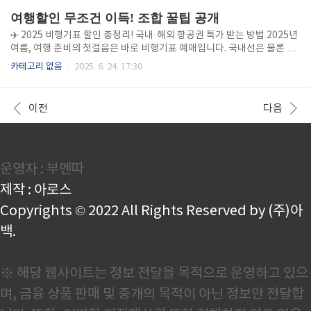
버십으로 가능해요 에버랜드 입장료는 성수기 기준 대인 6만 원 이상으로
여행할인 무조건 이득! 조합 꿀팁 공개
결코 저렴하지 않습니다. 하지만 통신사 멤버십을 활용하면, 30~50% 할
인도 가능합니다. 가장 큰 장점은 ‘별도 카드 발급 없이’ 기존 통신사 앱으
✈️ 2025 비행기표 할인 총정리! 국내·해외 항공권 특가 받는 방법 2025년
로 쿠폰을 다운받거나 현장에서 바코드를 제시하기만 하면 된다는 점입니
여름, 여행 준비의 첫걸음은 바로 비행기표 예매입니다. 국내선은 물론 일
다. 단, 각 통신사마다 할인 적용 방식이 ..
본, 동남아, 유럽까지 항공권 가격이 급등하기 전에 특가 타이밍을 노려야
카테고리 없음
2025. 6. 24. 17:30
해요. 오늘은 항공권을 저렴하게 구매할 수 있는 실질적인 꿀팁 10가지와
항공사별 프로모션 일정까지 한 번에 정리해드립니다. 1. 항공권 예매의 황
금 타이밍 출국일 기준 6~8주 전이 가장 저렴화·수요일 오전 시간대 검색
이전
다음
권장금요일 저녁, 일요일 저녁은 가격 상승 가능성 ↑ 2. 항공권 비교 사이
트 활용 트립닷컴 바로가기 스카이캐너 로가기 제주항공 바로가기 구글플
라이트 바로가기 3. 특가 알림 기능 켜기 스카이스캐너, 구글 플라이트 등
에서 원하는 날짜와 구..
운영자 : 부멘따
제작 : 아로스
Copyrights © 2022 All Rights Reserved by (주)아
백.
※ 해당 웹사이트는 정보 전달을 목적으로 운영하고 있으
며, 금융 상품 판매 및 중개의 목적이 아닌 정보만 전달합